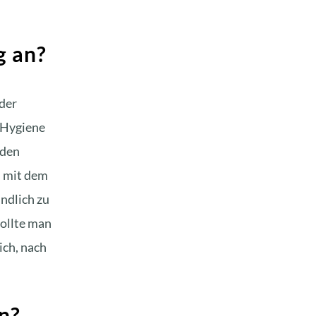
g an?
 der
 Hygiene
 den
n mit dem
ndlich zu
sollte man
ich, nach
n?