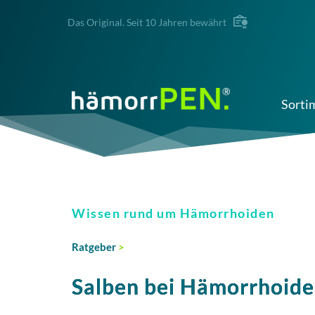
Das Original. Seit 10 Jahren bewährt
Sorti
Wissen rund um Hämorrhoiden
Ratgeber
>
Salben bei Hämorrhoid