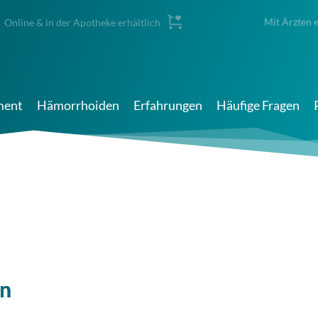
Mit Ärzten 
Online & in der Apotheke erhältlich
ment
Hämorrhoiden
Erfahrungen
Häufige Fragen
en