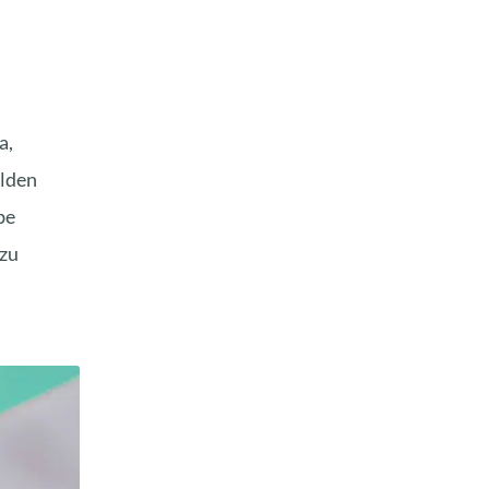
a,
ilden
be
 zu