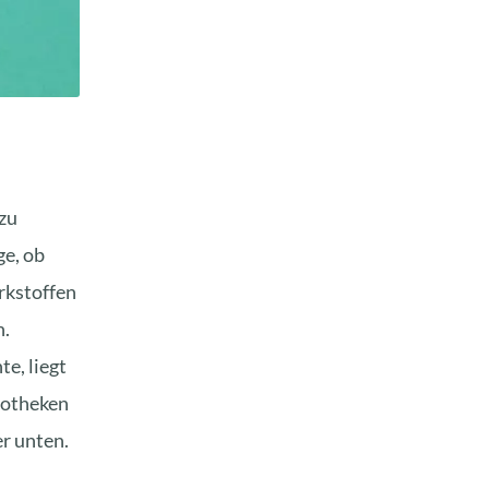
zu
ge, ob
rkstoffen
h.
e, liegt
Apotheken
r unten.