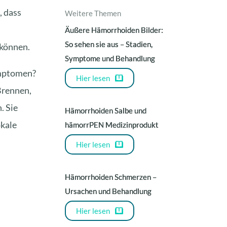
, dass
Weitere Themen
Äußere Hämorrhoiden Bilder:
So sehen sie aus – Stadien,
 können.
Symptome und Behandlung
ymptomen?
Hier lesen
Brennen,
. Sie
Hämorrhoiden Salbe und
okale
hämorrPEN Medizinprodukt
Hier lesen
Hämorrhoiden Schmerzen –
Ursachen und Behandlung
Hier lesen