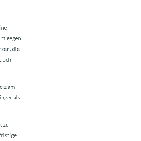
ine
cht gegen
zen, die
edoch
eiz am
nger als
t zu
ristige