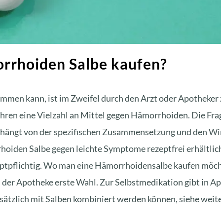
rrhoiden Salbe kaufen?
mmen kann, ist im Zweifel durch den Arzt oder Apotheker 
ren eine Vielzahl an Mittel gegen Hämorrhoiden. Die Fra
t, hängt von der spezifischen Zusammensetzung und den Wi
rhoiden Salbe gegen leichte Symptome rezeptfrei erhältlic
zeptpflichtig. Wo man eine Hämorrhoidensalbe kaufen möcht
s der Apotheke erste Wahl. Zur Selbstmedikation gibt in 
sätzlich mit Salben kombiniert werden können, siehe weite