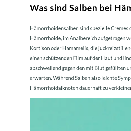
Was sind Salben bei Hä
Hämorrhoidensalben
sind spezielle Cremes od
Hämorrhoide, im Analbereich aufgetragen we
Kortison oder Hamamelis, die juckreizstill
einen schützenden Film auf der Haut und lin
abschwellend gegen den mit Blut gefüllten u
erwarten. Während Salben also leichte Sympt
Hämorrhoidalknoten dauerhaft zu verkleiner